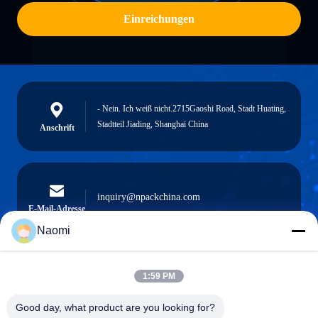
Einreichungen
- Nein. Ich weiß nicht.2715Gaoshi Road, Stadt Huating,
Stadtteil Jiading, Shanghai China
Anschrift
inquiry@npackchina.com
E-Mail-Adresse
Naomi
1:59 PM
0086-21-66035560
Telefon
Good day, what product are you looking for?