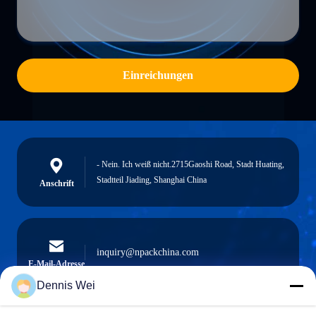
Einreichungen
- Nein. Ich weiß nicht.2715Gaoshi Road, Stadt Huating,
Stadtteil Jiading, Shanghai China
Anschrift
inquiry@npackchina.com
E-Mail-Adresse
Dennis Wei