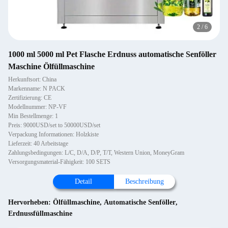
2
/
6
1000 ml 5000 ml Pet Flasche Erdnuss automatische Senföller
Maschine Ölfüllmaschine
Herkunftsort: China
Markenname: N PACK
Zertifizierung: CE
Modellnummer: NP-VF
Min Bestellmenge: 1
Preis: 9000USD/set to 50000USD/set
Verpackung Informationen: Holzkiste
Lieferzeit: 40 Arbeitstage
Zahlungsbedingungen: L/C, D/A, D/P, T/T, Western Union, MoneyGram
Versorgungsmaterial-Fähigkeit: 100 SETS
Detail
Beschreibung
Hervorheben:
Ölfüllmaschine
,
Automatische Senföller
,
Erdnussfüllmaschine