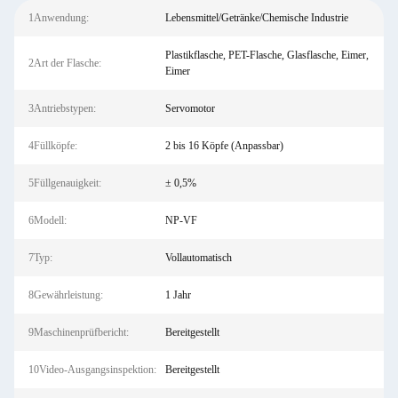
1Anwendung:
Lebensmittel/Getränke/Chemische Industrie
Plastikflasche, PET-Flasche, Glasflasche, Eimer,
2Art der Flasche:
Eimer
3Antriebstypen:
Servomotor
4Füllköpfe:
2 bis 16 Köpfe (Anpassbar)
5Füllgenauigkeit:
± 0,5%
6Modell:
NP-VF
7Typ:
Vollautomatisch
8Gewährleistung:
1 Jahr
9Maschinenprüfbericht:
Bereitgestellt
10Video-Ausgangsinspektion:
Bereitgestellt