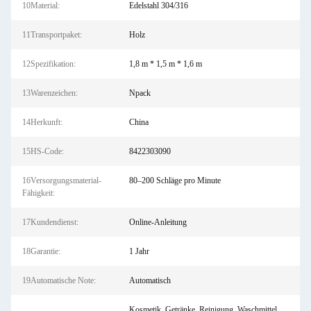
10Material:
Edelstahl 304/316
11Transportpaket:
Holz
12Spezifikation:
1,8 m * 1,5 m * 1,6 m
13Warenzeichen:
Npack
14Herkunft:
China
15HS-Code:
8422303090
16Versorgungsmaterial-
80–200 Schläge pro Minute
Fähigkeit:
17Kundendienst:
Online-Anleitung
18Garantie:
1 Jahr
19Automatische Note:
Automatisch
Kosmetik, Getränke, Reinigung, Waschmittel,