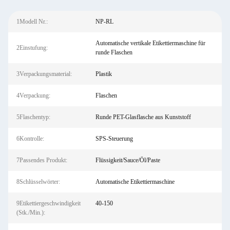
1Modell Nr.:
NP-RL
Automatische vertikale Etikettiermaschine für
2Einstufung:
runde Flaschen
3Verpackungsmaterial:
Plastik
4Verpackung:
Flaschen
5Flaschentyp:
Runde PET-Glasflasche aus Kunststoff
6Kontrolle:
SPS-Steuerung
7Passendes Produkt:
Flüssigkeit/Sauce/Öl/Paste
8Schlüsselwörter:
Automatische Etikettiermaschine
9Etikettiergeschwindigkeit
40-150
(Stk./Min.):