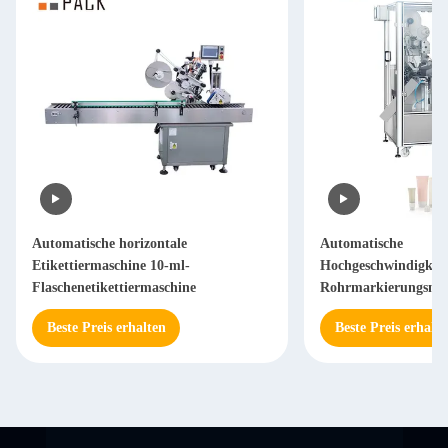
Automatische horizontale
Automatische
Etikettiermaschine 10-ml-
Hochgeschwindigkeit
Flaschenetikettiermaschine
Rohrmarkierungsmas
Steuerung und Edels
Beste Preis erhalten
Beste Preis erhalte