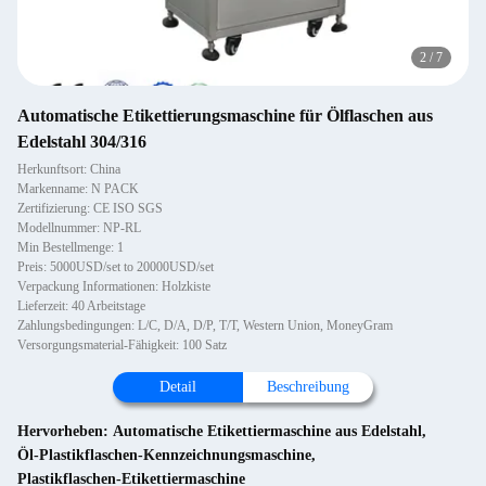
2
/
7
Automatische Etikettierungsmaschine für Ölflaschen aus
Edelstahl 304/316
Herkunftsort: China
Markenname: N PACK
Zertifizierung: CE ISO SGS
Modellnummer: NP-RL
Min Bestellmenge: 1
Preis: 5000USD/set to 20000USD/set
Verpackung Informationen: Holzkiste
Lieferzeit: 40 Arbeitstage
Zahlungsbedingungen: L/C, D/A, D/P, T/T, Western Union, MoneyGram
Versorgungsmaterial-Fähigkeit: 100 Satz
Detail
Beschreibung
Hervorheben:
Automatische Etikettiermaschine aus Edelstahl
,
Öl-Plastikflaschen-Kennzeichnungsmaschine
,
Plastikflaschen-Etikettiermaschine