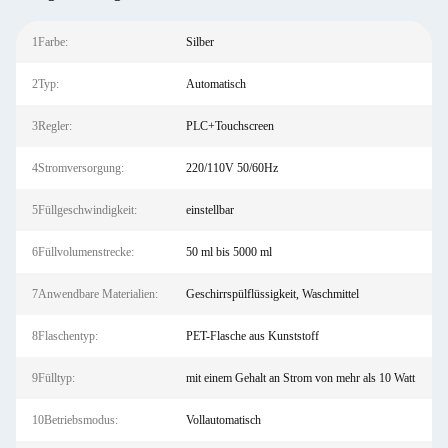
1Farbe:
Silber
2Typ:
Automatisch
3Regler:
PLC+Touchscreen
4Stromversorgung:
220/110V 50/60Hz
5Füllgeschwindigkeit:
einstellbar
6Füllvolumenstrecke:
50 ml bis 5000 ml
7Anwendbare Materialien:
Geschirrspülflüssigkeit, Waschmittel
8Flaschentyp:
PET-Flasche aus Kunststoff
9Fülltyp:
mit einem Gehalt an Strom von mehr als 10 Watt
10Betriebsmodus:
Vollautomatisch