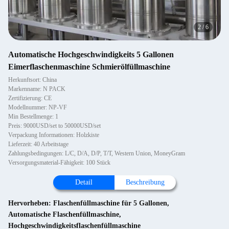
2
/
6
Automatische Hochgeschwindigkeits 5 Gallonen
Eimerflaschenmaschine Schmierölfüllmaschine
Herkunftsort: China
Markenname: N PACK
Zertifizierung: CE
Modellnummer: NP-VF
Min Bestellmenge: 1
Preis: 9000USD/set to 50000USD/set
Verpackung Informationen: Holzkiste
Lieferzeit: 40 Arbeitstage
Zahlungsbedingungen: L/C, D/A, D/P, T/T, Western Union, MoneyGram
Versorgungsmaterial-Fähigkeit: 100 Stück
Detail
Beschreibung
Hervorheben:
Flaschenfüllmaschine für 5 Gallonen
,
Automatische Flaschenfüllmaschine
,
Hochgeschwindigkeitsflaschenfüllmaschine