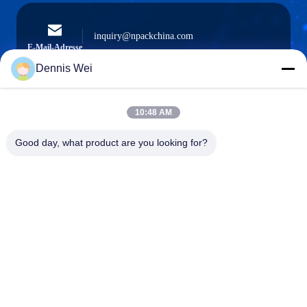
inquiry@npackchina.com
E-Mail-Adresse
Dennis Wei
10:48 AM
0086-21-66035560
Telefon
Good day, what product are you looking for?
Shanghai Npack Automation Equipment Co.,
Ltd.