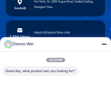
Ost-Werk, Nr. 2009 Xupan Road, Stadtteil Jiading,
Shanghai China
Anschrift
inquiry@npackchina.com
E-Mail-Adresse
Dennis Wei
12:24 PM
0086-21-66035560
Telefon
Good day, what product are you looking for?
Shanghai Npack Automation Equipment Co.,
Ltd.