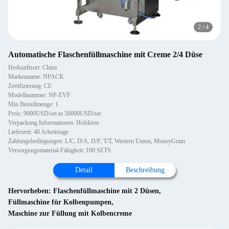
2
/
4
Automatische Flaschenfüllmaschine mit Creme 2/4 Düse
Herkunftsort: China
Markenname: NPACK
Zertifizierung: CE
Modellnummer: NP-EVF
Min Bestellmenge: 1
Preis: 9000USD/set to 50000USD/set
Verpackung Informationen: Holzkiste
Lieferzeit: 40 Arbeitstage
Zahlungsbedingungen: L/C, D/A, D/P, T/T, Western Union, MoneyGram
Versorgungsmaterial-Fähigkeit: 100 SETS
Detail
Beschreibung
Hervorheben:
Flaschenfüllmaschine mit 2 Düsen
,
Füllmaschine für Kolbenpumpen
,
Maschine zur Füllung mit Kolbencreme