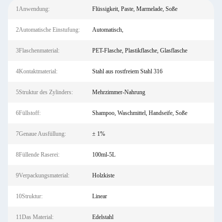
1Anwendung:
Flüssigkeit, Paste, Marmelade, Soße
2Automatische Einstufung:
Automatisch,
3Flaschenmaterial:
PET-Flasche, Plastikflasche, Glasflasche
4Kontaktmaterial:
Stahl aus rostfreiem Stahl 316
5Struktur des Zylinders:
Mehrzimmer-Nahrung
6Füllstoff:
Shampoo, Waschmittel, Handseife, Soße
7Genaue Ausfüllung:
± 1%
8Füllende Raserei:
100ml-5L
9Verpackungsmaterial:
Holzkiste
10Struktur:
Linear
11Das Material:
Edelstahl